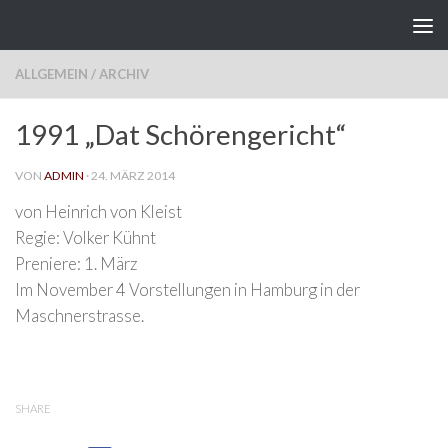
Zum Inhalt springen
ALLGEMEIN
/
ARCHIV
1991 „Dat Schörengericht“
VON
ADMIN
·
24. MÄRZ 2014
von Heinrich von Kleist
Regie: Volker Kühnt
Preniere: 1. März
Im November 4 Vorstellungen in Hamburg in der
Maschnerstrasse.
SHARE