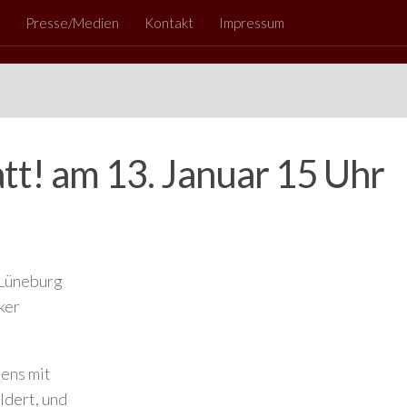
Presse/Medien
Kontakt
Impressum
tt! am 13. Januar 15 Uhr
 Lüneburg
ker
ens mit
ldert, und