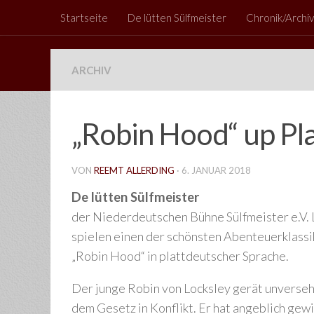
Startseite
De lütten Sülfmeister
Chronik/Archiv
Zum Inhalt springen
ARCHIV
„Robin Hood“ up Pla
VON
REEMT ALLERDING
·
6. JANUAR 2018
De lütten Sülfmeister
der Niederdeutschen Bühne Sülfmeister e.V.
spielen einen der schönsten Abenteuerklassi
„Robin Hood“ in plattdeutscher Sprache.
Der junge Robin von Locksley gerät unverseh
dem Gesetz in Konflikt. Er hat angeblich gewi