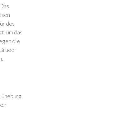
 Das
iesen
ür des
zt, um das
gegen die
 Bruder
n.
 Lüneburg
ker