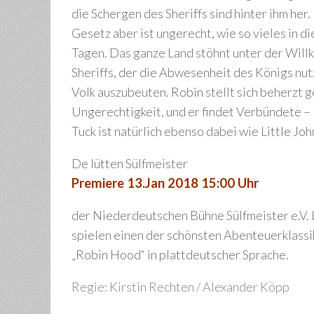
die Schergen des Sheriffs sind hinter ihm her.
Gesetz aber ist ungerecht, wie so vieles in d
Tagen. Das ganze Land stöhnt unter der Willk
Sheriffs, der die Abwesenheit des Königs nut
Volk auszubeuten. Robin stellt sich beherzt 
Ungerechtigkeit, und er findet Verbündete –
Tuck ist natürlich ebenso dabei wie Little Joh
De lütten Sülfmeister
Premiere 13.Jan 2018 15:00 Uhr
der Niederdeutschen Bühne Sülfmeister e.V.
spielen einen der schönsten Abenteuerklassi
„Robin Hood“ in plattdeutscher Sprache.
Regie: Kirstin Rechten / Alexander Köpp